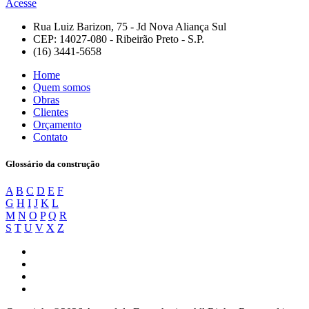
Acesse
Rua Luiz Barizon, 75 - Jd Nova Aliança Sul
CEP: 14027-080 - Ribeirão Preto - S.P.
(16) 3441-5658
Home
Quem somos
Obras
Clientes
Orçamento
Contato
Glossário da construção
A
B
C
D
E
F
G
H
I
J
K
L
M
N
O
P
Q
R
S
T
U
V
X
Z