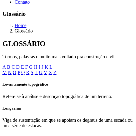
Contato
Glossário
Home
Glossário
GLOSSÁRIO
Termos, palavras e muito mais voltado pra construção civil
A
B
C
D
E
F
G
H
I
J
K
L
M
N
O
P
Q
R
S
T
U
V
X
Z
Levantamento topográfico
Refere-se à análise e descrição topográfica de um terreno.
Longarina
Viga de sustentação em que se apoiam os degraus de uma escada ou
uma série de estacas.