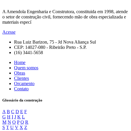
A Amendola Engenharia e Construtora, constituida em 1998, atende
o setor de construção civil, fornecendo mão de obra especializada e
materiais especí
Acesse
Rua Luiz Barizon, 75 - Jd Nova Aliança Sul
CEP: 14027-080 - Ribeirão Preto - S.P.
(16) 3441-5658
Home
Quem somos
Obras
Clientes
Orçamento
Contato
Glossário da construção
A
B
C
D
E
F
G
H
I
J
K
L
M
N
O
P
Q
R
S
T
U
V
X
Z