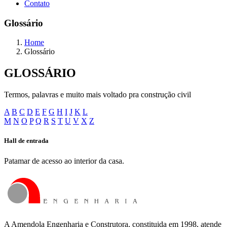
Contato
Glossário
Home
Glossário
GLOSSÁRIO
Termos, palavras e muito mais voltado pra construção civil
A
B
C
D
E
F
G
H
I
J
K
L
M
N
O
P
Q
R
S
T
U
V
X
Z
Hall de entrada
Patamar de acesso ao interior da casa.
A Amendola Engenharia e Construtora, constituida em 1998, atende