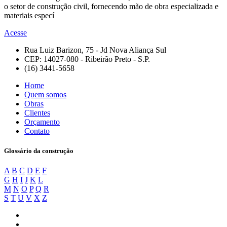
o setor de construção civil, fornecendo mão de obra especializada e
materiais especí
Acesse
Rua Luiz Barizon, 75 - Jd Nova Aliança Sul
CEP: 14027-080 - Ribeirão Preto - S.P.
(16) 3441-5658
Home
Quem somos
Obras
Clientes
Orçamento
Contato
Glossário da construção
A
B
C
D
E
F
G
H
I
J
K
L
M
N
O
P
Q
R
S
T
U
V
X
Z