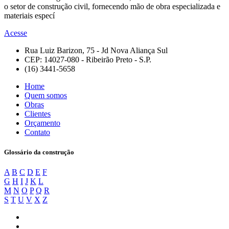
o setor de construção civil, fornecendo mão de obra especializada e
materiais especí
Acesse
Rua Luiz Barizon, 75 - Jd Nova Aliança Sul
CEP: 14027-080 - Ribeirão Preto - S.P.
(16) 3441-5658
Home
Quem somos
Obras
Clientes
Orçamento
Contato
Glossário da construção
A
B
C
D
E
F
G
H
I
J
K
L
M
N
O
P
Q
R
S
T
U
V
X
Z