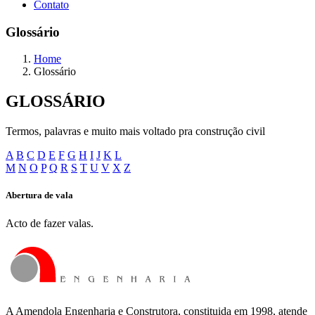
Contato
Glossário
Home
Glossário
GLOSSÁRIO
Termos, palavras e muito mais voltado pra construção civil
A
B
C
D
E
F
G
H
I
J
K
L
M
N
O
P
Q
R
S
T
U
V
X
Z
Abertura de vala
Acto de fazer valas.
A Amendola Engenharia e Construtora, constituida em 1998, atende