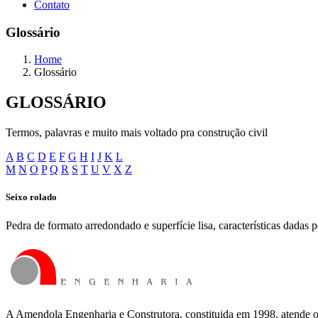
Contato
Glossário
Home
Glossário
GLOSSÁRIO
Termos, palavras e muito mais voltado pra construção civil
A
B
C
D
E
F
G
H
I
J
K
L
M
N
O
P
Q
R
S
T
U
V
X
Z
Seixo rolado
Pedra de formato arredondado e superfície lisa, características dadas
A Amendola Engenharia e Construtora, constituida em 1998, atende o s