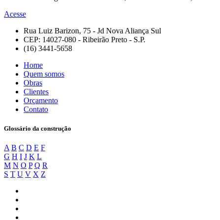
Acesse
Rua Luiz Barizon, 75 - Jd Nova Aliança Sul
CEP: 14027-080 - Ribeirão Preto - S.P.
(16) 3441-5658
Home
Quem somos
Obras
Clientes
Orçamento
Contato
Glossário da construção
A
B
C
D
E
F
G
H
I
J
K
L
M
N
O
P
Q
R
S
T
U
V
X
Z